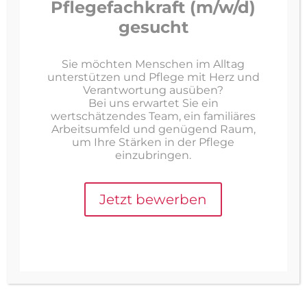
Pflegefachkraft (m/w/d)
sonstiges
Wenn du unsere Website das erste Mal besuchst,
gesucht
zeigen wir dir ein Pop-Up mit einer Erklärung
über Cookies. Sobald du auf „Einstellungen
Sie möchten Menschen im Alltag
speichern“ klickst, gibst du uns deine
unterstützen und Pflege mit Herz und
Einwilligung alle von dir gewählten Kategorien
Verantwortung ausüben?
von Cookies und Plugins wie in dieser Cookie-
Bei uns erwartet Sie ein
Erklärung beschrieben zu verwenden. Du kannst
wertschätzendes Team, ein familiäres
die Verwendung von Cookies über deinen
Arbeitsumfeld und genügend Raum,
Browser deaktivieren, aber bitte beachte, dass
um Ihre Stärken in der Pflege
einzubringen.
unsere Website dann unter Umständen nicht
richtig funktioniert.
Jetzt bewerben
7.1 Verwalte deine Einwilligungseinstellungen
Funktional
Immer aktiv
Marketing
Marketing
8. Aktivierung/Deaktivierung